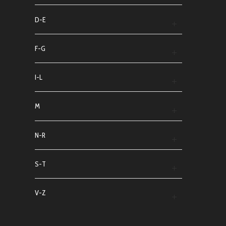
D-E
F-G
I-L
M
N-R
S-T
V-Z