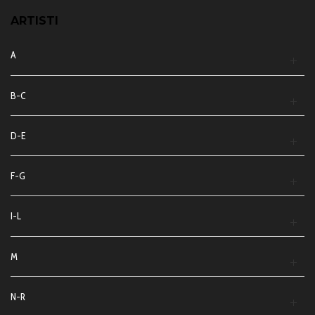
ARTISTI
A
B-C
D-E
F-G
I-L
M
N-R