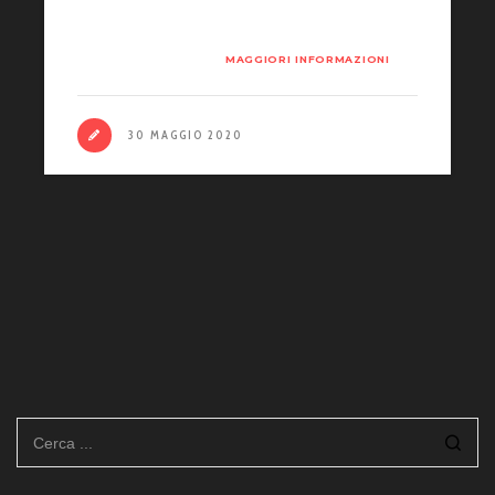
band siciliana si è infatti aggiudicata il
Premio AVI 2020.
MAGGIORI INFORMAZIONI
30 MAGGIO 2020