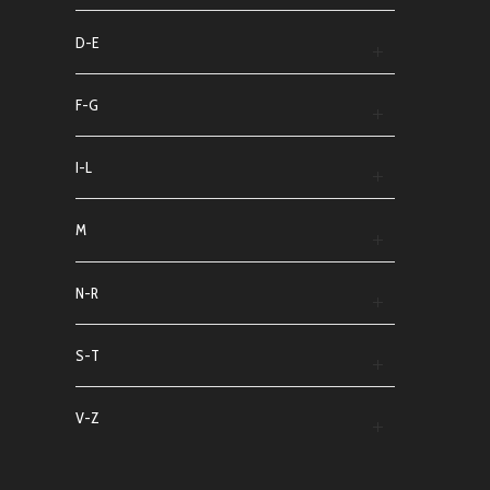
D-E
F-G
I-L
M
N-R
S-T
V-Z