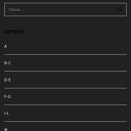
ARTISTI
A
B-C
D-E
F-G
I-L
M