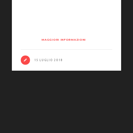
Miss Viso Latino con l’Associazione
Vinile Italiana. Da uno spunto del
presidente Carlo Lecchi, accompagnato
dall’ambasciatore Rodolfo Maria
Gordini…
MAGGIORI INFORMAZIONI
15 LUGLIO 2018