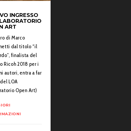
VO INGRESSO
 LABORATORIO
N ART
oro di Marco
etti dal titolo “il
do”, finalista del
o Ricoh 2018 per i
i autori, entra a far
 del LOA
ratorio Open Art)
IORI
RMAZIONI