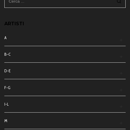
ARTISTI
A
B-C
D-E
F-G
I-L
M