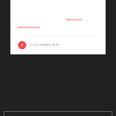
“musicale”. Si comincia con Dicembre
2018: Ghost Upon The Road , su Eric
Andersen, di Paolo Vites
MAGGIORI
INFORMAZIONI
12 DICEMBRE 2018