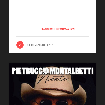
Grande serata per la presentazione in
sede AVI, spazio LOA (Laboratorio Open
Art) del nuovo lavoro di Pietruccio
Montalbetti…
MAGGIORI INFORMAZIONI
14 DICEMBRE 2017