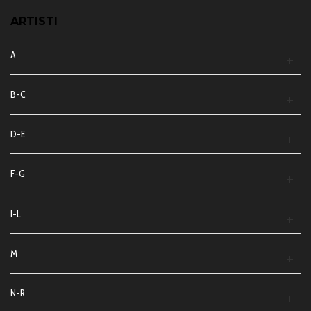
ARTISTI
A
B-C
D-E
F-G
I-L
M
N-R