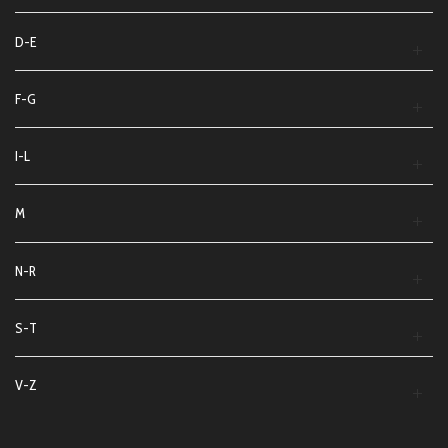
D-E
F-G
I-L
M
N-R
S-T
V-Z