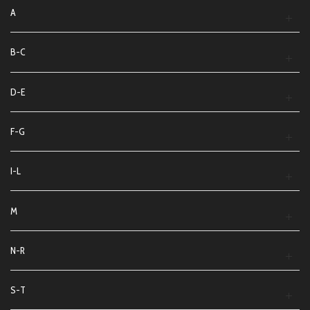
A
B-C
D-E
F-G
I-L
M
N-R
S-T