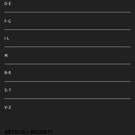
D-E
F-G
I-L
M
N-R
S-T
V-Z
ARTICOLI RECENTI