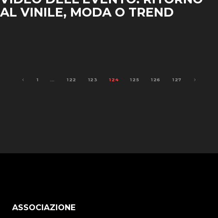
AL VINILE, MODA O TREND
1
…
122
123
124
125
126
127
ASSOCIAZIONE