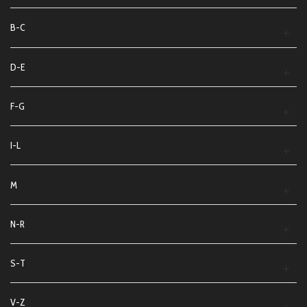
B-C
D-E
F-G
I-L
M
N-R
S-T
V-Z