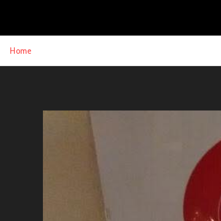
Home
»
Le maschere di David Bowie