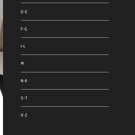
D-E
F-G
I-L
M
N-R
S-T
V-Z